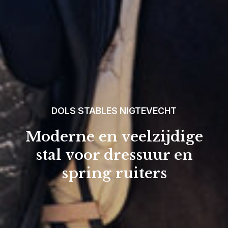
UITGEBREID STALLENCOMPLEX
84 individuele
paardenboxen en
groepshuisvesting voor 12
opfok veulens